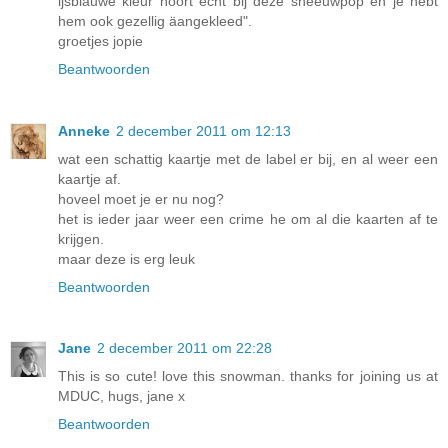
ijsblauwe kleur hoort echt bij deze sneeuwpop en je hebt
hem ook gezellig äangekleed".
groetjes jopie
Beantwoorden
Anneke
2 december 2011 om 12:13
wat een schattig kaartje met de label er bij, en al weer een
kaartje af.
hoveel moet je er nu nog?
het is ieder jaar weer een crime he om al die kaarten af te
krijgen.
maar deze is erg leuk
Beantwoorden
Jane
2 december 2011 om 22:28
This is so cute! love this snowman. thanks for joining us at
MDUC, hugs, jane x
Beantwoorden