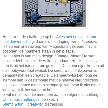
Het is voor de challenge op het
Alles met en over kleuren
met derwents blog
, daar is de uitdaging: winter/sneeuw.
Ik heb een sneeuwpop van Magnolia ingekleurd met m'n
potloden, de nummers staan in het plaatje.
Het papier is van maja design, Vintage Winter. De ster
linksonder heb ik bij de Action vandaan. Het lint met zilver
heb ik bij het tuincentrum gekocht. De bloemetjes komen uit
de Hobbyvoordeel winkel. De sneeuwster linksboven is
gemaakt met een creatable. De sneeuwvlokken rond de
stempel heb ik gestempeld met de nieuwe kleur distress
inkt: iced spruce met een stempeltje waarvan ik niet meer
weet waar ik het vandaan heb...
Ik wil met dit kaartje meedoen aan de volgende challenges:
Christmas challenges
: de sketch
Stamp & fun = creativity
: distressing