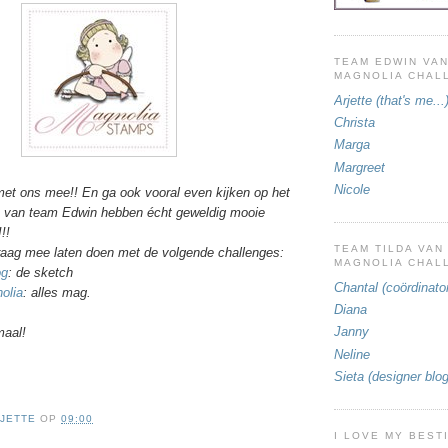
TEAM EDWIN VAN
MAGNOLIA CHAL
Arjette (that's me...
Christa
Marga
Margreet
Nicole
met ons mee!! En ga ook vooral even kijken op het
's van team Edwin hebben écht geweldig mooie
!!
TEAM TILDA VAN
 graag mee laten doen met de volgende challenges:
MAGNOLIA CHAL
og
: de sketch
Chantal (coördinato
olia
: alles mag.
Diana
Janny
maal!
Neline
Sieta (designer blog
JETTE
OP
09:00
I LOVE MY BEST