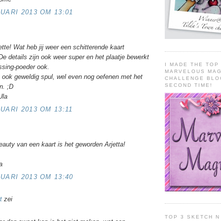
UARI 2013 OM 13:01
tte! Wat heb jij weer een schitterende kaart
e details zijn ook weer super en het plaatje bewerkt
I MADE THE TOP 
sing-poeder ook.
MARVELOUS MAG
t ook geweldig spul, wel even nog oefenen met het
CHALLENGE BLO
SECOND TIME!
n. ;D
Ula
UARI 2013 OM 13:11
auty van een kaart is het geworden Arjetta!
a
UARI 2013 OM 13:40
t
zei
TOP 3 SKETCH N