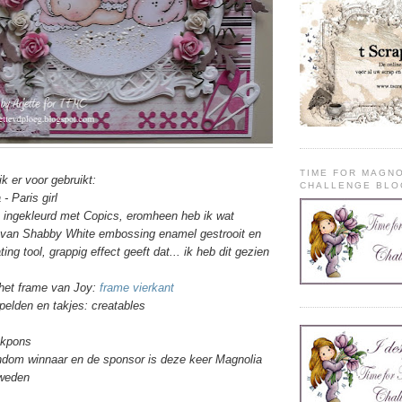
TIME FOR MAGN
k er voor gebruikt:
CHALLENGE BLO
 - Paris girl
 ingekleurd met Copics, eromheen heb ik wat
van Shabby White embossing enamel gestrooit en
ing tool, grappig effect geeft dat... ik heb dit gezien
het frame van Joy:
frame vierkant
spelden en takjes: creatables
ekpons
dom winnaar en de sponsor is deze keer Magnolia
weden