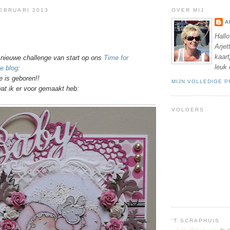
EBRUARI 2013
OVER MIJ
A
Hallo
Arjet
kaar
nieuwe challenge van start op ons
Time for
leuk
e blog
:
e is geboren!!
MIJN VOLLEDIGE P
 wat ik er voor gemaakt heb:
VOLGERS
'T SCRAPHUIS