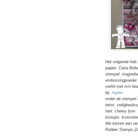
Het volgende heb i
papier: Carta Bella
stempel: magnolia
embossingpoeder 
verhit met m'n heat
bij
Agnes
onder de stempel 
tekst, veiligheids
hart: cheery lynn
kruisjes: kruisste
We kiezen een ran
Rubber Stamps Z