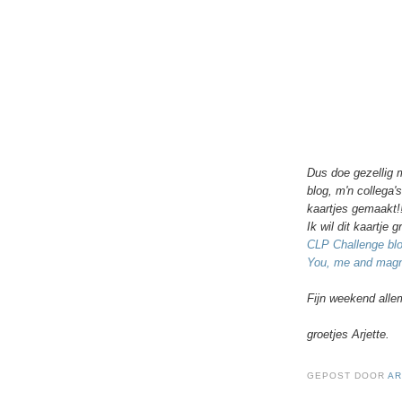
Dus doe gezellig 
blog, m'n collega
kaartjes gemaakt!!
Ik wil dit kaartje
CLP Challenge bl
You, me and magn
Fijn weekend alle
groetjes Arjette.
GEPOST DOOR
AR