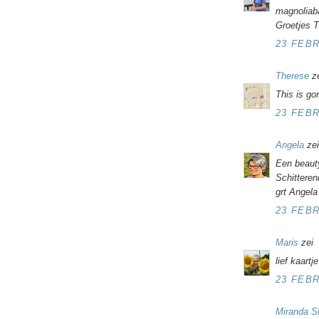
magnoliaba
Groetjes 
23 FEBR
Therese
ze
This is go
23 FEBR
Angela
zei
Een beauty
Schitterend
grt Angela
23 FEBR
Maris
zei
lief kaartje
23 FEBR
Miranda S