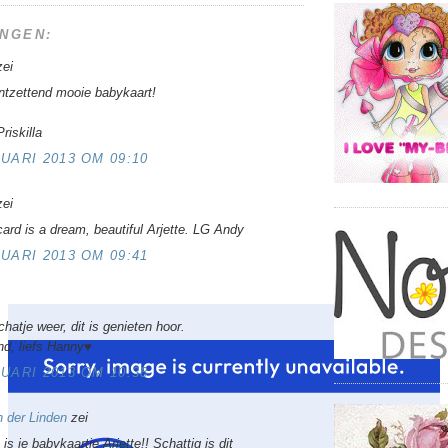
NGEN:
ei
ntzettend mooie babykaart!
riskilla
UARI 2013 OM 09:10
ei
ard is a dream, beautiful Arjette. LG Andy
UARI 2013 OM 09:41
hatje weer, dit is genieten hoor.
nd, liefs Hanny♥
UARI 2013 OM 10:38
 der Linden
zei
is je babykaartje Arjette!! Schattig is dit