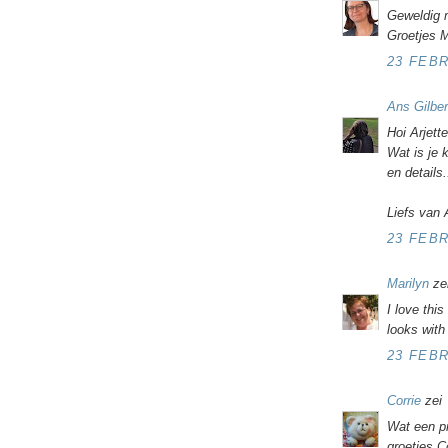
Geweldig 
Groetjes 
23 FEBR
Ans Gilbe
Hoi Arjette
Wat is je 
en details.
Liefs van
23 FEBR
Marilyn
ze
I love thi
looks with 
23 FEBR
Corrie
zei
Wat een pr
groetjes C