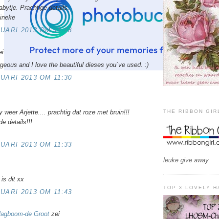
bytje. Prachtige details.
Tineke
UARI 2013 OM 11:18
i
rgeous and I love the beautiful dieses you`ve used. :)
UARI 2013 OM 11:30
THE RIBBON GIR
 weer Arjette.... prachtig dat roze met bruin!!!
e details!!!
UARI 2013 OM 11:33
leuke give away
 is dit xx
TOP 3 LOVELY 
UARI 2013 OM 11:43
lagboom-de Groot
zei