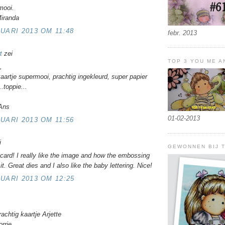
mooi.
Miranda
UARI 2013 OM 11:48
febr. 2013
rt
zei
TOP 3 YOU ME 
,
kaartje supermooi, prachtig ingekleurd, super papier
..toppie...
 Ans
01-02-2013
UARI 2013 OM 11:56
i
GEWONNEN BIJ T
s card! I really like the image and how the embossing
it. Great dies and I also like the baby lettering. Nice!
UARI 2013 OM 12:25
achtig kaartje Arjette
orrie