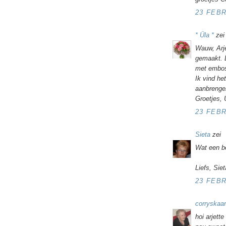
23 FEBR
* Üla *
zei
Wauw, Arje
gemaakt. D
met embos
Ik vind he
aanbrenge
Groetjes, 
23 FEBR
Sieta
zei
Wat een be
Liefs, Siet
23 FEBR
corryskaar
hoi arjette