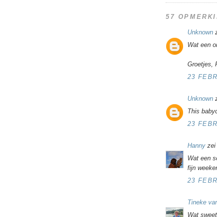
57 OPMERKI
Unknown
z
Wat een o
Groetjes, P
23 FEBR
Unknown
z
This babyc
23 FEBR
Hanny
zei
Wat een sc
fijn weeke
23 FEBR
Tineke van
Wat sweet 